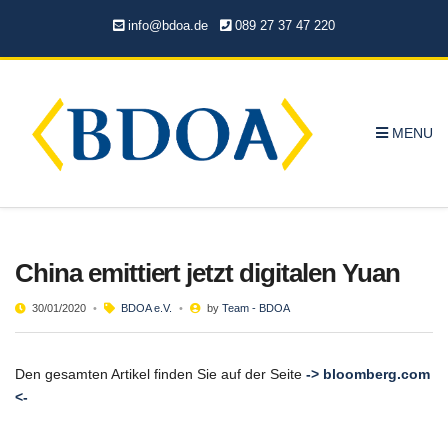
info@bdoa.de
089 27 37 47 220
MENU
China emittiert jetzt digitalen Yuan
30/01/2020
BDOA e.V.
by
Team - BDOA
Den gesamten Artikel finden Sie auf der Seite
-> bloomberg.com
<-