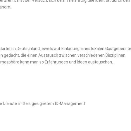
ufen. Es ist der Versuch, sich dem Thema Digitale Identität durch den
nähern.
dorten in Deutschland jeweils auf Einladung eines lokalen Gastgebers te
n gedacht, die einen Austausch zwischen verschiedenen Disziplinen
Atmosphäre kann man so Erfahrungen und Ideen austauschen.
tale Dienste mittels geeignetem ID-Management: