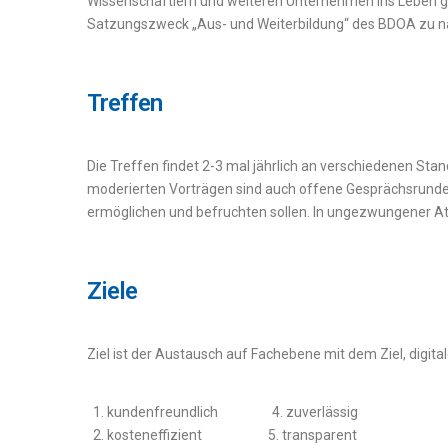
Wissenschaftlern und weiteren Unternehmen ins Leben ger
Satzungszweck „Aus- und Weiterbildung“ des BDOA zu 
Treffen
Die Treffen findet 2-3 mal jährlich an verschiedenen Stan
moderierten Vorträgen sind auch offene Gesprächsrunde
ermöglichen und befruchten sollen. In ungezwungener 
Ziele
Ziel ist der Austausch auf Fachebene mit dem Ziel, digi
kundenfreundlich 4. zuverlässig
kosteneffizient 5. transparent