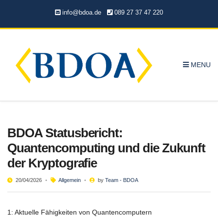
info@bdoa.de
089 27 37 47 220
MENU
BDOA Statusbericht:
Quantencomputing und die Zukunft
der Kryptografie
20/04/2026
Allgemein
by
Team - BDOA
1: Aktuelle Fähigkeiten von Quantencomputern