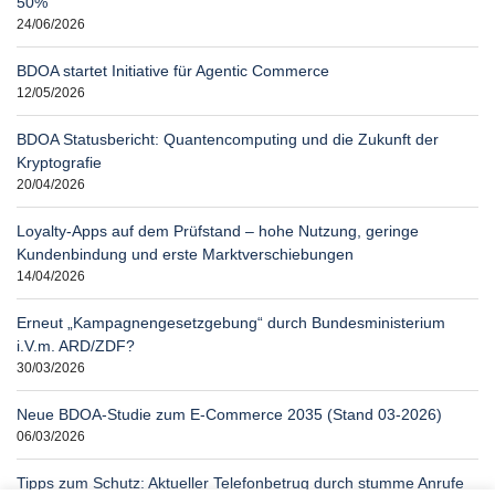
50%
24/06/2026
BDOA startet Initiative für Agentic Commerce
12/05/2026
BDOA Statusbericht: Quantencomputing und die Zukunft der
Kryptografie
20/04/2026
Loyalty-Apps auf dem Prüfstand – hohe Nutzung, geringe
Kundenbindung und erste Marktverschiebungen
14/04/2026
Erneut „Kampagnengesetzgebung“ durch Bundesministerium
i.V.m. ARD/ZDF?
30/03/2026
Neue BDOA-Studie zum E-Commerce 2035 (Stand 03-2026)
06/03/2026
Tipps zum Schutz: Aktueller Telefonbetrug durch stumme Anrufe